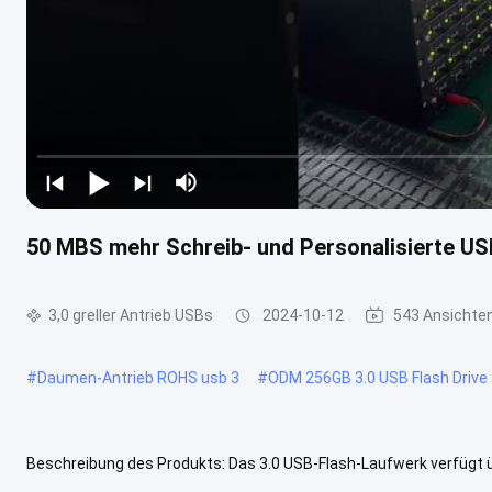
50 MBS mehr Schreib- und Personalisierte U
3,0 greller Antrieb USBs
2024-10-12
543 Ansichte
#
Daumen-Antrieb ROHS usb 3
#
ODM 256GB 3.0 USB Flash Drive
Beschreibung des Produkts: Das 3.0 USB-Flash-Laufwerk verfügt ü
oder ein mobiles Gerät verwenden, dieses Flash-Laufwerk funktionie