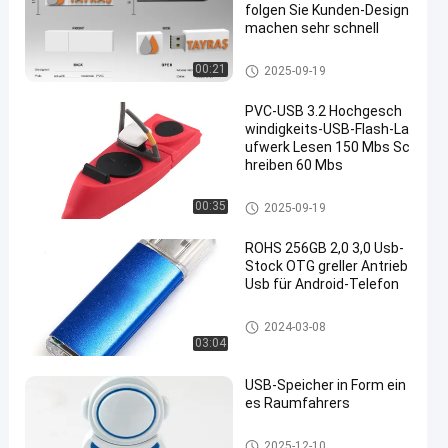
folgen Sie Kunden-Design
machen sehr schnell
3,0 greller Antrieb USBs
00:21
2025-09-19
PVC-USB 3.2 Hochgesch
windigkeits-USB-Flash-La
ufwerk Lesen 150 Mbs Sc
hreiben 60 Mbs
3,0 greller Antrieb USBs
00:35
2025-09-19
ROHS 256GB 2,0 3,0 Usb-
Stock OTG greller Antrieb
Usb für Android-Telefon
Art greller Antrieb c-otg usb
2024-03-08
03:04
USB-Speicher in Form ein
es Raumfahrers
3,0 greller Antrieb USBs
2025-12-10